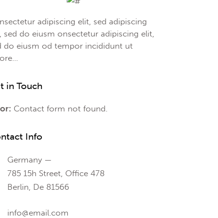
sectetur adipiscing elit, sed adipiscing
t, sed do eiusm onsectetur adipiscing elit,
d do eiusm od tempor incididunt ut
bore…
t in Touch
or:
Contact form not found.
ntact Info
Germany —
785 15h Street, Office 478
Berlin, De 81566
info@email.com