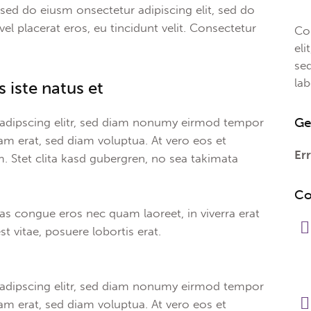
, sed do eiusm onsectetur adipiscing elit, sed do
el placerat eros, eu tincidunt velit. Consectetur
Con
eli
se
la
 iste natus et
Ge
sadipscing elitr, sed diam nonumy eirmod tempor
am erat, sed diam voluptua. At vero eos et
Err
. Stet clita kasd gubergren, no sea takimata
Co
as congue eros nec quam laoreet, in viverra erat
t vitae, posuere lobortis erat.
sadipscing elitr, sed diam nonumy eirmod tempor
am erat, sed diam voluptua. At vero eos et