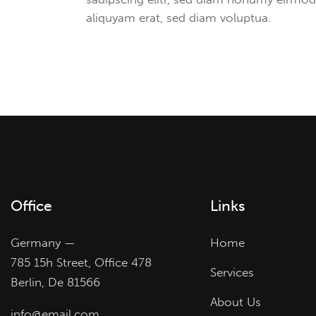
aliquyam erat, sed diam voluptua.
Office
Links
Germany —
Home
785 15h Street, Office 478
Services
Berlin, De 81566
About Us
info@email.com